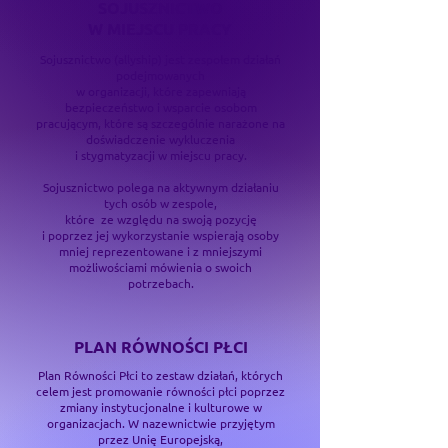
SOJUSZNICTWO
W MIEJSCU PRACY
Sojusznictwo (allyship) jest zespołem działań
podejmowanych
w organizacji, które zapewniają
bezpieczeństwo i wsparcie osobom
pracującym, które są szczególnie narażone na
doświadczenie wykluczenia
i stygmatyzacji w miejscu pracy.
Sojusznictwo polega na aktywnym działaniu
tych osób w zespole,
które ze względu na swoją pozycję
i poprzez jej wykorzystanie wspierają osoby
mniej reprezentowane i z mniejszymi
możliwościami mówienia o swoich
potrzebach.
PLAN RÓWNOŚCI PŁCI
Plan Równości Płci to zestaw działań, których
celem jest promowanie równości płci poprzez
zmiany instytucjonalne i kulturowe w
organizacjach. W nazewnictwie przyjętym
przez Unię Europejską,