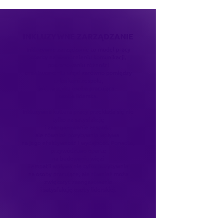
INKLUZYWNE ZARZĄDZANIE
Inkluzywne zarządzanie to model pracy
oparty na wzmocnieniu komunikacji,
poszanowaniu różności
oraz tworzeniu więzi zarówno pomiędzy
członkami zespołu,
jaki na styku osoba pracująca -
osoba liderska.
Inkluzywna kultura pracy przekłada się nie
tylko na satysfakcję
i zaangażowanie zespołu,
ale również pozytywnie wpływa
na jego efektywność i wydajność. Ponadto,
przywództwo oparte
na budowaniu więzi
i empatii wpływa nie tylko pozytywnie
na osoby pracujące, ale również może
zwiększyć zaangażowanie
i satysfakcję osoby liderskiej.