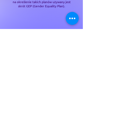
na określenie takich planów używany jest
skrót GEP (Gender Equality Plan).
WIĘCEJ SZCZEGÓŁÓW
CHCESZ, ŻEBYŚMY
PRZEPROWADZILI SZKOLENIE
W TWOJEJ ORGANIZACJI?