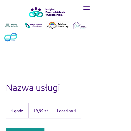
Nazwa usługi
19,99
złotego
1 godz.
1
19,99 zł
Location 1
polskiego
g
o
d